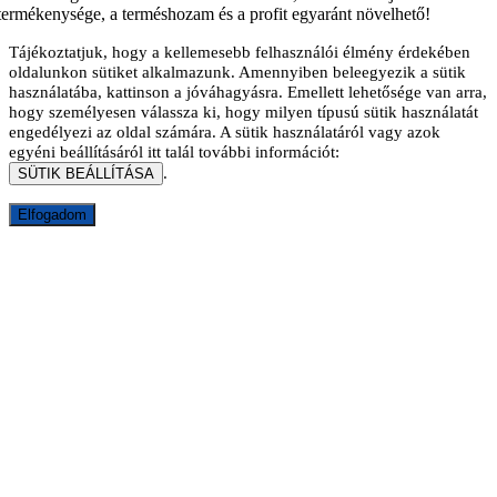
termékenysége, a terméshozam és a profit egyaránt növelhető!
Tájékoztatjuk, hogy a kellemesebb felhasználói élmény érdekében
oldalunkon sütiket alkalmazunk. Amennyiben beleegyezik a sütik
használatába, kattinson a jóváhagyásra. Emellett lehetősége van arra,
hogy személyesen válassza ki, hogy milyen típusú sütik használatát
engedélyezi az oldal számára.
A sütik használatáról vagy azok
egyéni beállításáról itt talál további információt:
.
SÜTIK BEÁLLÍTÁSA
Elfogadom
Go
to
Top