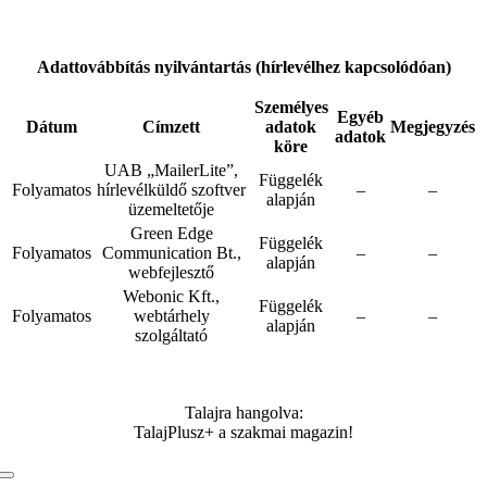
.
Adattovábbítás nyilvántartás (hírlevélhez kapcsolódóan)
Személyes
Egyéb
Dátum
Címzett
adatok
Megjegyzés
adatok
köre
UAB „MailerLite”,
Függelék
Folyamatos
hírlevélküldő szoftver
–
–
alapján
üzemeltetője
Green Edge
Függelék
Folyamatos
Communication Bt.,
–
–
alapján
webfejlesztő
Webonic Kft.,
Függelék
Folyamatos
webtárhely
–
–
alapján
szolgáltató
Talajra hangolva:
TalajPlusz+ a szakmai magazin!
Toggle