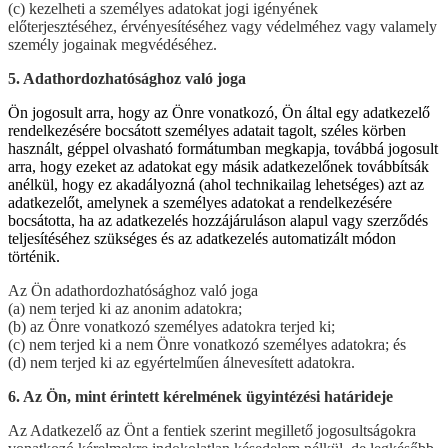
(c) kezelheti a személyes adatokat jogi igényének
előterjesztéséhez, érvényesítéséhez vagy védelméhez vagy valamely
személy jogainak megvédéséhez.
5. Adathordozhatósághoz való joga
Ön jogosult arra, hogy az Önre vonatkozó, Ön által egy adatkezelő
rendelkezésére bocsátott személyes adatait tagolt, széles körben
használt, géppel olvasható formátumban megkapja, továbbá jogosult
arra, hogy ezeket az adatokat egy másik adatkezelőnek továbbítsák
anélkül, hogy ez akadályozná (ahol technikailag lehetséges) azt az
adatkezelőt, amelynek a személyes adatokat a rendelkezésére
bocsátotta, ha az adatkezelés hozzájáruláson alapul vagy szerződés
teljesítéséhez szükséges és az adatkezelés automatizált módon
történik.
Az Ön adathordozhatósághoz való joga
(a) nem terjed ki az anonim adatokra;
(b) az Önre vonatkozó személyes adatokra terjed ki;
(c) nem terjed ki a nem Önre vonatkozó személyes adatokra; és
(d) nem terjed ki az egyértelműen álnevesített adatokra.
6. Az Ön, mint érintett kérelmének ügyintézési határideje
Az Adatkezelő az Önt a fentiek szerint megillető jogosultságokra