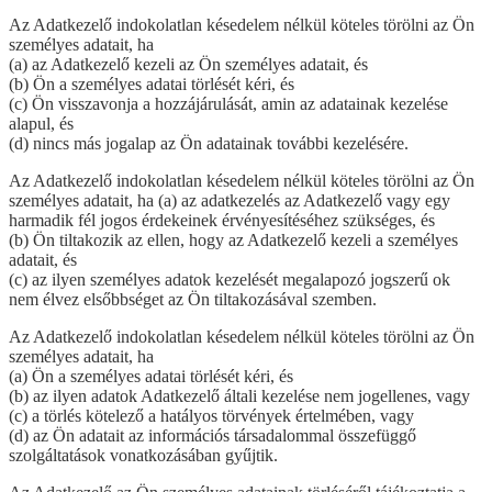
Az Adatkezelő indokolatlan késedelem nélkül köteles törölni az Ön
személyes adatait, ha
(a) az Adatkezelő kezeli az Ön személyes adatait, és
(b) Ön a személyes adatai törlését kéri, és
(c) Ön visszavonja a hozzájárulását, amin az adatainak kezelése
alapul, és
(d) nincs más jogalap az Ön adatainak további kezelésére.
Az Adatkezelő indokolatlan késedelem nélkül köteles törölni az Ön
személyes adatait, ha (a) az adatkezelés az Adatkezelő vagy egy
harmadik fél jogos érdekeinek érvényesítéséhez szükséges, és
(b) Ön tiltakozik az ellen, hogy az Adatkezelő kezeli a személyes
adatait, és
(c) az ilyen személyes adatok kezelését megalapozó jogszerű ok
nem élvez elsőbbséget az Ön tiltakozásával szemben.
Az Adatkezelő indokolatlan késedelem nélkül köteles törölni az Ön
személyes adatait, ha
(a) Ön a személyes adatai törlését kéri, és
(b) az ilyen adatok Adatkezelő általi kezelése nem jogellenes, vagy
(c) a törlés kötelező a hatályos törvények értelmében, vagy
(d) az Ön adatait az információs társadalommal összefüggő
szolgáltatások vonatkozásában gyűjtik.