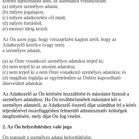
köteles tájékoztatást adni, az alábbiakra vonatkozóan:
(a) milyen személyes adatait,
(b) milyen jogalapon,
(c) milyen adatkezelési cél miatt,
(d) milyen forrásból,
(e) mennyi ideig kezeli.
Az Ön azon joga, hogy visszajelzést kapjon arról, hogy az
Adatkezelő kezeli-e (vagy sem)
a személyes adatait,
(a) az Önre vonatkozó személyes adatokra terjed ki;
(b) nem terjed ki az anonim adatokra;
(c) nem terjed ki a nem Önre vonatkozó személyes adatokra; és
(d) magában foglalja az egyértelműen az Önhöz kapcsolható
álnevesített adatokat.
Az Adatkezelő az Ön kérésére hozzáférést és másolatot biztosít a
személyes adataihoz. Ha Ön további/ismételt másolatot kér a
személyes adatairól, az Adatkezelő ésszerű díjat számíthat fel a kérés
teljesítésével összefüggésben felmerülő adminisztratív költségek
megfizetésére, mely díjat Ön fog viselni.
2. Az Ön helyesbítéshez való joga
Ön jogosult a személyes adatai helyesbítésére.