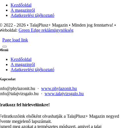
Navigation
Kezdőoldal
A magazinról
Adatkezelési tájékoztató
© 2022 - 2026 • TalajPlusz+ Magazin • Minden jog fenntartva! •
Weboldal:
Green Edge reklámügynökség
Page load link
Menü
Kezdőoldal
A magazinról
Adatkezelési tájékoztató
Kapcsolat
info@phylazonit.hu ·
www.phylazonit.hu
info@talajvizsgalo.hu ·
www.talajvizsgalo.hu
Iratkozz fel hírlevelünkre!
Feliratkozóink elsőként olvashatják a TalajPlusz+ Magazin negyed
évente megjelenő lapszámait.
Ismerd meg azokat a természetes módszert, amivel a talaj