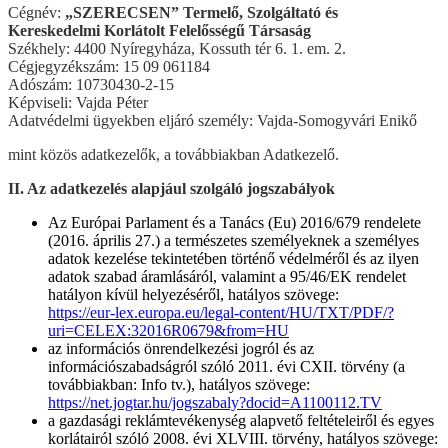
Cégnév:
„SZERECSEN” Termelő, Szolgáltató és
Kereskedelmi Korlátolt Felelősségű Társaság
Székhely: 4400 Nyíregyháza, Kossuth tér 6. 1. em. 2.
Cégjegyzékszám: 15 09 061184
Adószám: 10730430-2-15
Képviseli: Vajda Péter
Adatvédelmi ügyekben eljáró személy: Vajda-Somogyvári Enikő
mint közös adatkezelők, a továbbiakban Adatkezelő.
II. Az adatkezelés alapjául szolgáló jogszabályok
Az Európai Parlament és a Tanács (Eu) 2016/679 rendelete
(2016. április 27.) a természetes személyeknek a személyes
adatok kezelése tekintetében történő védelméről és az ilyen
adatok szabad áramlásáról, valamint a 95/46/EK rendelet
hatályon kívül helyezéséről, hatályos szövege:
https://eur-lex.europa.eu/legal-content/HU/TXT/PDF/?
uri=CELEX:32016R0679&from=HU
az információs önrendelkezési jogról és az
információszabadságról szóló 2011. évi CXII. törvény (a
továbbiakban: Info tv.), hatályos szövege:
https://net.jogtar.hu/jogszabaly?docid=A1100112.TV
a gazdasági reklámtevékenység alapvető feltételeiről és egyes
korlátairól szóló 2008. évi XLVIII. törvény, hatályos szövege: