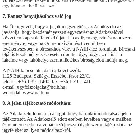
vonatkozó kérelmekre indokolatlan késedelem nélkül, de legkésőbb
egy hónapon belül válaszol.
7. Panasz benyújtásához való jog
Ha Ön úgy véli, hogy a jogait megsértették, az Adatkezelő azt
javasolja, hogy kezdeményezzen egyeztetést az Adatkezelővel
közvetlen kapcsolatfelvétel útján. Ha az ilyen egyeztetés nem vezet
eredményre, vagy ha Ön nem kíván részt venni ilyen
tevékenységben, a bírósághoz vagy a NAIH-hoz fordulhat. Bírósági
eljárás kezdeményezése esetén dönthet úgy, hogy az eljárást a
lakcíme vagy lakóhelye szerint illetékes bíróság előtt indítja meg.
A NAIH kapcsolati adatai a következők:
1125 Budapest, Szilágyi Erzsébet fasor 22/C.;
telefon: +36 1 391 1400; fax: +36 1 391 1410;
e-mail: ugyfelszolgalat@naih.hu;
weboldal: www.naih.hu
8. A jelen tájékoztató módosításai
Az Adatkezelő fenntartja a jogot, hogy bármikor módosítsa a jelen
tájékoztatót. Az Adatkezelő adott esetben levélben vagy e-mailben
és minden esetben a vonatkozó jogszabályok szerint tájékoztatja az
ügyfeleket az ilyen módosításokról.