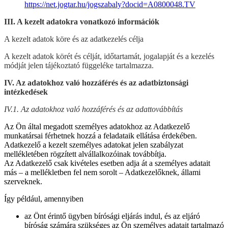
https://net.jogtar.hu/jogszabaly?docid=A0800048.TV
III. A kezelt adatokra vonatkozó információk
A kezelt adatok köre és az adatkezelés célja
A kezelt adatok körét és célját, időtartamát, jogalapját és a kezelés
módját jelen tájékoztató függeléke tartalmazza.
IV. Az adatokhoz való hozzáférés és az adatbiztonsági
intézkedések
IV.1. Az adatokhoz való hozzáférés és az adattovábbítás
Az Ön által megadott személyes adatokhoz az Adatkezelő
munkatársai férhetnek hozzá a feladataik ellátása érdekében.
Adatkezelő a kezelt személyes adatokat jelen szabályzat
mellékletében rögzített alvállalkozóinak továbbítja.
Az Adatkezelő csak kivételes esetben adja át a személyes adatait
más – a mellékletben fel nem sorolt – Adatkezelőknek, állami
szerveknek.
Így például, amennyiben
az Önt érintő ügyben bírósági eljárás indul, és az eljáró
bíróság számára szükséges az Ön személyes adatait tartalmazó