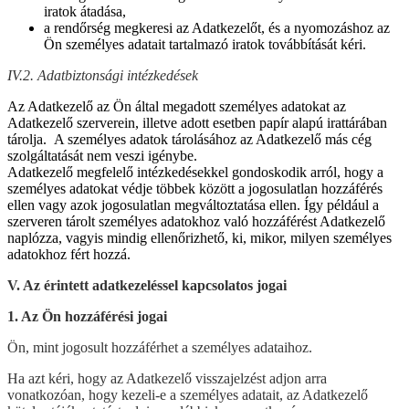
iratok átadása,
a rendőrség megkeresi az Adatkezelőt, és a nyomozáshoz az
Ön személyes adatait tartalmazó iratok továbbítását kéri.
IV.2. Adatbiztonsági intézkedések
Az Adatkezelő az Ön által megadott személyes adatokat az
Adatkezelő szerverein, illetve adott esetben papír alapú irattárában
tárolja. A személyes adatok tárolásához az Adatkezelő más cég
szolgáltatását nem veszi igénybe.
Adatkezelő megfelelő intézkedésekkel gondoskodik arról, hogy a
személyes adatokat védje többek között a jogosulatlan hozzáférés
ellen vagy azok jogosulatlan megváltoztatása ellen. Így például a
szerveren tárolt személyes adatokhoz való hozzáférést Adatkezelő
naplózza, vagyis mindig ellenőrizhető, ki, mikor, milyen személyes
adatokhoz fért hozzá.
V. Az érintett adatkezeléssel kapcsolatos jogai
1. Az Ön hozzáférési jogai
Ön, mint jogosult hozzáférhet a személyes adataihoz.
Ha azt kéri, hogy az Adatkezelő visszajelzést adjon arra
vonatkozóan, hogy kezeli-e a személyes adatait, az Adatkezelő