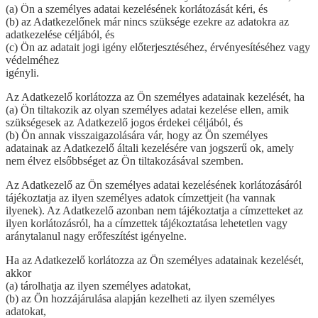
(a) Ön a személyes adatai kezelésének korlátozását kéri, és
(b) az Adatkezelőnek már nincs szüksége ezekre az adatokra az
adatkezelése céljából, és
(c) Ön az adatait jogi igény előterjesztéséhez, érvényesítéséhez vagy
védelméhez
igényli.
Az Adatkezelő korlátozza az Ön személyes adatainak kezelését, ha
(a) Ön tiltakozik az olyan személyes adatai kezelése ellen, amik
szükségesek az Adatkezelő jogos érdekei céljából, és
(b) Ön annak visszaigazolására vár, hogy az Ön személyes
adatainak az
Adatkezelő általi kezelésére van jogszerű ok, amely
nem élvez elsőbbséget az Ön tiltakozásával szemben.
Az Adatkezelő az Ön személyes adatai kezelésének korlátozásáról
tájékoztatja az ilyen személyes adatok címzettjeit (ha vannak
ilyenek). Az Adatkezelő azonban nem tájékoztatja a címzetteket az
ilyen korlátozásról, ha a címzettek tájékoztatása lehetetlen vagy
aránytalanul nagy erőfeszítést igényelne.
Ha az Adatkezelő korlátozza az Ön személyes adatainak kezelését,
akkor
(a) tárolhatja az ilyen személyes adatokat,
(b) az Ön hozzájárulása alapján kezelheti az ilyen személyes
adatokat,