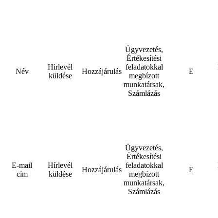
Ügyvezetés,
Értékesítési
Hírlevél
feladatokkal
Név
Hozzájárulás
E
küldése
megbízott
munkatársak,
Számlázás
Ügyvezetés,
Értékesítési
E-mail
Hírlevél
feladatokkal
Hozzájárulás
E
cím
küldése
megbízott
munkatársak,
Számlázás