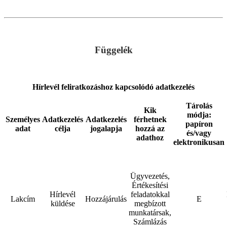
.
.
Függelék
.
Hírlevél feliratkozáshoz kapcsolódó adatkezelés
Tárolás
Kik
módja:
Személyes
Adatkezelés
Adatkezelés
férhetnek
papíron
adat
célja
jogalapja
hozzá az
és/vagy
adathoz
elektronikusan
Ügyvezetés,
Értékesítési
Hírlevél
feladatokkal
Lakcím
Hozzájárulás
E
küldése
megbízott
munkatársak,
Számlázás