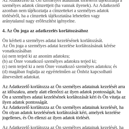
Az Adatkezelő az Ön személyes adatainak törléséről tájékoztatja a
személyes adatok címzettjeit (ha vannak ilyenek). Az Adatkezelő
azonban nem tájékoztatja a címzetteket a személyes adatok
törléséről, ha a címzettek tájékoztatása lehetetlen vagy
aránytalanul nagy erőfeszítést igényelne.
4. Az Ön joga az adatkezelés korlátozásához
Ön kérheti a személyes adatai kezelésének korlátozását.
Az Ön joga a személyes adatai kezelése korlátozásának kérése
vonatkozásában
(a) nem terjed ki az anonim adatokra;
(b) az Önre vonatkozó személyes adatokra terjed ki;
(c) nem terjed ki a nem Önre vonatkozó személyes adatokra; és
(d) magában foglalja az egyértelműen az Önhöz kapcsolható
álnevesített adatokat.
Az Adatkezelő korlátozza az Ön személyes adatainak kezelését arra
az időszakra, amely alatt ellenőrzi az ilyen adatok pontosságát, ha
Ön a személyes adatai kezelésének korlátozását kéri és Ön vitatja az
ilyen adatok pontosságát.
Az Adatkezelő korlátozza az Ön személyes adatainak kezelését, ha
Ön olyan adatok kezelésének korlátozását kéri, amelyek kezelése
jogellenes, és Ön ellenzi az ilyen adatok törlését.
Az Adatkezelő korlátozza az Ön személyes adatainak kezelését, ha