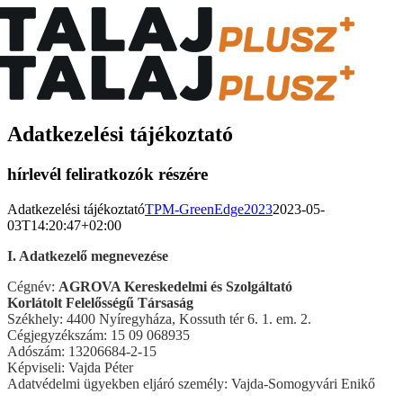
Kihagyás
Adatkezelési tájékoztató
hírlevél feliratkozók részére
Adatkezelési tájékoztató
TPM-GreenEdge2023
2023-05-
03T14:20:47+02:00
I. Adatkezelő megnevezése
Cégnév:
AGROVA Kereskedelmi és Szolgáltató
Korlátolt Felelősségű Társaság
Székhely: 4400 Nyíregyháza, Kossuth tér 6. 1. em. 2.
Cégjegyzékszám: 15 09 068935
Adószám: 13206684-2-15
Képviseli: Vajda Péter
Adatvédelmi ügyekben eljáró személy: Vajda-Somogyvári Enikő