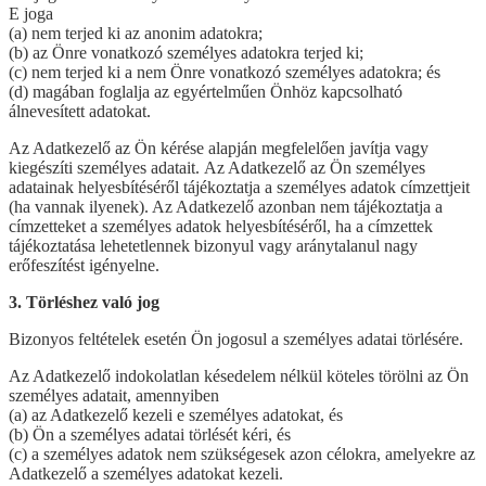
E joga
(a) nem terjed ki az anonim adatokra;
(b) az Önre vonatkozó személyes adatokra terjed ki;
(c) nem terjed ki a nem Önre vonatkozó személyes adatokra; és
(d) magában foglalja az egyértelműen Önhöz kapcsolható
álnevesített adatokat.
Az Adatkezelő az Ön kérése alapján megfelelően javítja vagy
kiegészíti személyes adatait. Az Adatkezelő az Ön személyes
adatainak helyesbítéséről tájékoztatja a személyes adatok címzettjeit
(ha vannak ilyenek). Az Adatkezelő azonban nem tájékoztatja a
címzetteket a személyes adatok helyesbítéséről, ha a címzettek
tájékoztatása lehetetlennek bizonyul vagy aránytalanul nagy
erőfeszítést igényelne.
3. Törléshez való jog
Bizonyos feltételek esetén Ön jogosul a személyes adatai törlésére.
Az Adatkezelő indokolatlan késedelem nélkül köteles törölni az Ön
személyes adatait, amennyiben
(a) az Adatkezelő kezeli e személyes adatokat, és
(b) Ön a személyes adatai törlését kéri, és
(c) a személyes adatok nem szükségesek azon célokra, amelyekre az
Adatkezelő a személyes adatokat kezeli.