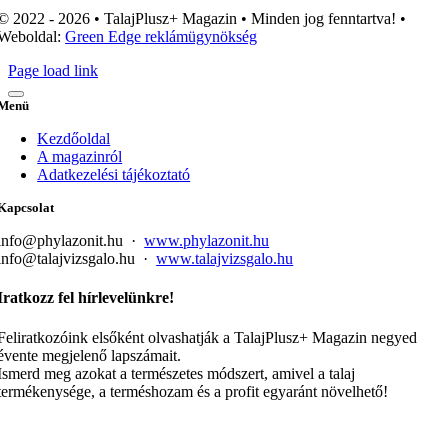
© 2022 - 2026 • TalajPlusz+ Magazin • Minden jog fenntartva! •
Weboldal:
Green Edge reklámügynökség
Page load link
Menü
Kezdőoldal
A magazinról
Adatkezelési tájékoztató
Kapcsolat
info@phylazonit.hu ·
www.phylazonit.hu
info@talajvizsgalo.hu ·
www.talajvizsgalo.hu
Iratkozz fel hírlevelünkre!
Feliratkozóink elsőként olvashatják a TalajPlusz+ Magazin negyed
évente megjelenő lapszámait.
Ismerd meg azokat a természetes módszert, amivel a talaj
termékenysége, a terméshozam és a profit egyaránt növelhető!
Go
to